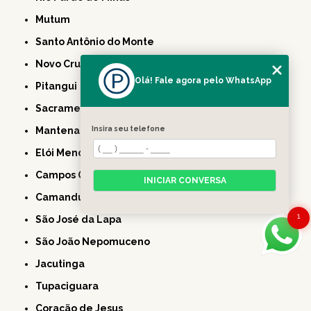
Mutum
Santo Antônio do Monte
Novo Cruzeiro
Olá! Fale agora pelo WhatsApp
Pitangui
Sacramento
Insira seu telefone
Mantena
Elói Mendes
Campos Gerais
INICIAR CONVERSA
Camanducaia
1
São José da Lapa
São João Nepomuceno
Jacutinga
Tupaciguara
Coração de Jesus