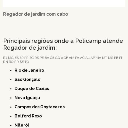
Regador de jardim com cabo
Principais regiões onde a Policamp atende
Regador de jardim:
RJ
MG
ES
SP
PR
SC
RS
PE
BA
CE
GO e DF
AM
PA
AC
AL
AP
MA
MT
MS
PB
PI
RN
RO
RR
SE
TO
Rio de Janeiro
São Gonçalo
Duque de Caxias
Nova Iguaçu
Campos dos Goytacazes
Belford Roxo
Niterói