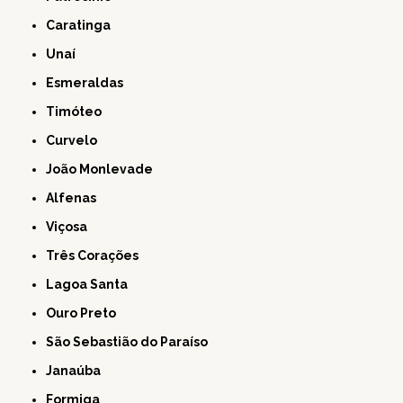
Caratinga
Unaí
Esmeraldas
Timóteo
Curvelo
João Monlevade
Alfenas
Viçosa
Três Corações
Lagoa Santa
Ouro Preto
São Sebastião do Paraíso
Janaúba
Formiga