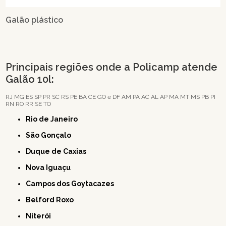
Galão plástico
Principais regiões onde a Policamp atende
Galão 10l:
RJ
MG
ES
SP
PR
SC
RS
PE
BA
CE
GO e DF
AM
PA
AC
AL
AP
MA
MT
MS
PB
PI
RN
RO
RR
SE
TO
Rio de Janeiro
São Gonçalo
Duque de Caxias
Nova Iguaçu
Campos dos Goytacazes
Belford Roxo
Niterói