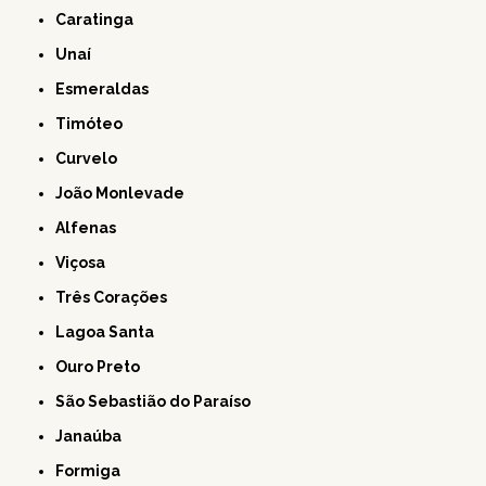
Caratinga
Unaí
Esmeraldas
Timóteo
Curvelo
João Monlevade
Alfenas
Viçosa
Três Corações
Lagoa Santa
Ouro Preto
São Sebastião do Paraíso
Janaúba
Formiga