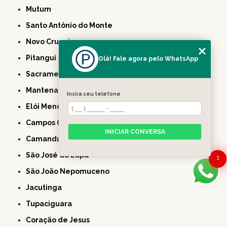
Mutum
Santo Antônio do Monte
Novo Cruzeiro
Pitangui
Olá! Fale agora pelo WhatsApp
Sacramento
Mantena
Insira seu telefone
Elói Mendes
Campos Gerais
INICIAR CONVERSA
Camanducaia
São José da Lapa
1
São João Nepomuceno
Jacutinga
Tupaciguara
Coração de Jesus