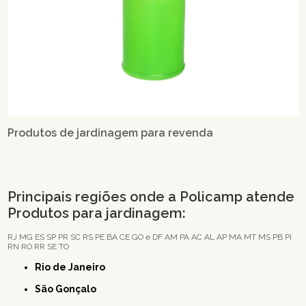
Produtos de jardinagem para revenda
Principais regiões onde a Policamp atende
Produtos para jardinagem:
RJ
MG
ES
SP
PR
SC
RS
PE
BA
CE
GO e DF
AM
PA
AC
AL
AP
MA
MT
MS
PB
PI
RN
RO
RR
SE
TO
Rio de Janeiro
São Gonçalo