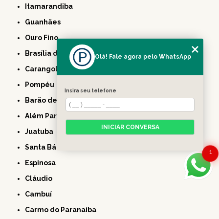
Itamarandiba
Guanhães
Ouro Fino
Brasília de Minas
Olá! Fale agora pelo WhatsApp
Carangola
Pompéu
Insira seu telefone
Barão de Cocais
Além Paraíba
INICIAR CONVERSA
Juatuba
Santa Bárbara
1
Espinosa
Cláudio
Cambuí
Carmo do Paranaíba