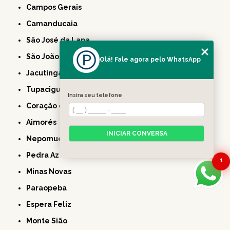
Campos Gerais
Camanducaia
São José da Lapa
São João Nepomuceno
Olá! Fale agora pelo WhatsApp
Jacutinga
Tupaciguara
Insira seu telefone
Coração de Jesus
Aimorés
INICIAR CONVERSA
Nepomuceno
Pedra Azul
1
Minas Novas
Paraopeba
Espera Feliz
Monte Sião