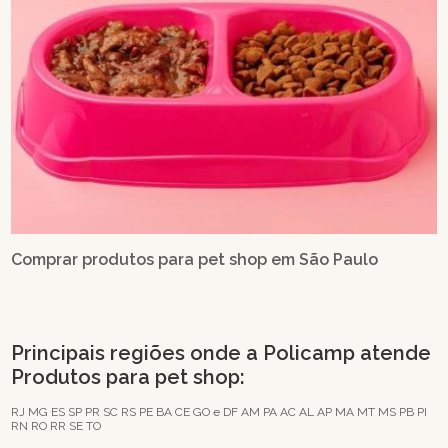
Comprar produtos para pet shop em São Paulo
Principais regiões onde a Policamp atende
Produtos para pet shop:
RJ
MG
ES
SP
PR
SC
RS
PE
BA
CE
GO e DF
AM
PA
AC
AL
AP
MA
MT
MS
PB
PI
RN
RO
RR
SE
TO