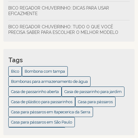
BICO REGADOR CHUVEIRINHO: DICAS PARA USAR
EFICAZMENTE
BICO REGADOR CHUVEIRINHO: TUDO O QUE VOCÊ
PRECISA SABER PARA ESCOLHER O MELHOR MODELO
BICO REGADOR PARA MANGUEIRA: DICAS E MODELOS
BICO REGADOR: 7 DICAS PARA ESCOLHER O IDEAL PARA
Tags
VOCÊ
Bico
Bombona com tampa
BICO REGADOR: COMO ESCOLHER O MELHOR PARA SUAS
Bombonas para armazenamento de água
PLANTAS
Casa de passarinho aberta
Casa de passarinho para jardim
CASA DE PÁSSAROS: COMO CRIAR O REFÚGIO PERFEITO
Casa de plástico para passarinhos
Casa para pássaros
CASA DE PLÁSTICO PARA PASSARINHOS: GUIA COMPLETO
Casa para pássaros em Itapecerica da Serra
PARA ESCOLHER A IDEAL
Casa para pássaros em São Paulo
CASA DE PLÁSTICO PARA PASSARINHOS: O QUE VOCÊ
Ferramentas de jardinagem
PRECISA SABER