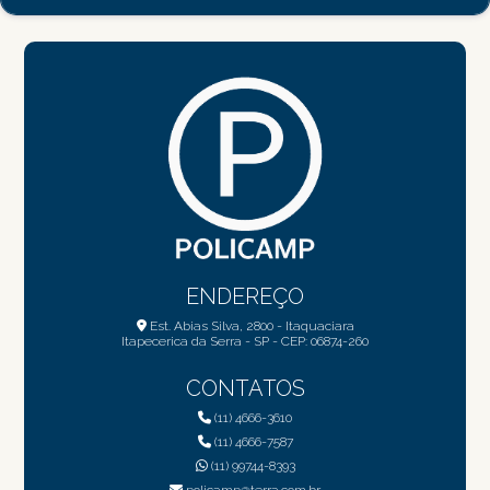
ENDEREÇO
Est. Abias Silva, 2800 - Itaquaciara
Itapecerica da Serra - SP - CEP: 06874-260
CONTATOS
(11) 4666-3610
(11) 4666-7587
(11) 99744-8393
policamp@terra.com.br