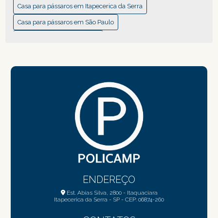
CASA DE PLÁSTICO PARA PASSARINHOS: GUIA COMPLETO
Casa para pássaros em Itapecerica da Serra
PARA ESCOLHER A IDEAL
Casa para pássaros em São Paulo
CASA DE PLÁSTICO PARA PASSARINHOS: O QUE VOCÊ
Ferramentas de jardinagem
PRECISA SABER
Fornecedor de produtos para paisagismo
CASA DOS PÁSSAROS: CRIE UM REFÚGIO PARA AVES
Fornecedor de produtos para pet shop no atacado
CASA PARA PÁSSAROS: CRIE UM LAR SEGURO E ATRAENTE
Passarinho
Plástico
Plástico
Produtos para jardinagem
Regador
Regador de horta em São Paulo
CASA PARA PÁSSAROS EM ITAPECERICA DA SERRA: GUIA
PRÁTICO E COMPLETO
Regador de plantas com cabo
Regador de plastico
CASA PARA PÁSSAROS EM SÃO PAULO: GUIA COMPLETO
Regador de plastico para jardim
Regadores
PARA VOCÊ
Suporte de plástico para mangueira
CASA PARA PÁSSAROS: GUIA COMPLETO PARA ATRAIR
Suporte para mangueira de jardim
AVES LINDAS
ENDEREÇO
CASAS DE PÁSSAROS PARA JARDIM: 7 IDEIAS CRIATIVAS E
Est. Abias Silva, 2800 - Itaquaciara
Itapecerica da Serra - SP - CEP: 06874-260
CHARMOSAS