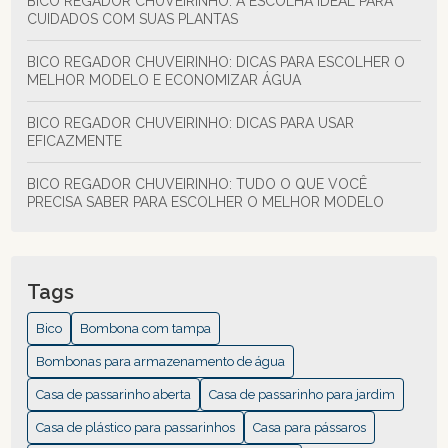
BICO REGADOR CHUVEIRINHO: A ESCOLHA IDEAL PARA
CUIDADOS COM SUAS PLANTAS
BICO REGADOR CHUVEIRINHO: DICAS PARA ESCOLHER O
MELHOR MODELO E ECONOMIZAR ÁGUA
BICO REGADOR CHUVEIRINHO: DICAS PARA USAR
EFICAZMENTE
BICO REGADOR CHUVEIRINHO: TUDO O QUE VOCÊ
PRECISA SABER PARA ESCOLHER O MELHOR MODELO
BICO REGADOR PARA MANGUEIRA: DICAS E MODELOS
BICO REGADOR: 7 DICAS PARA ESCOLHER O IDEAL PARA
Tags
VOCÊ
Bico
Bombona com tampa
BICO REGADOR: COMO ESCOLHER O MELHOR PARA SUAS
Bombonas para armazenamento de água
PLANTAS
Casa de passarinho aberta
Casa de passarinho para jardim
CASA DE PÁSSAROS: COMO CRIAR O REFÚGIO PERFEITO
Casa de plástico para passarinhos
Casa para pássaros